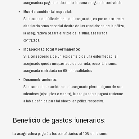
RED DE AGENCIAS
Derechos del asociado de ACACYPAC de RL
Ahorro a Plazo
Red Activa
Cuenta de Ahorro Infantil
Cuenta de Ahorro Escolar
Crédito Producción Agropecuaria
aseguradora pagará el doble de la suma asegurada contratada.
Muerte accidental especial:
GALERÍA DE IMÁGENES
Obligaciones de ser asociado de ACACYPAC de RL
Pagadurías y colecturías
Cuenta de Ahorro Infantil personalizada
Cuenta de Ahorro Navideño
Depósitos a Plazo Fijo
Crédito para Vivienda
Si la causa del fallecimiento del asegurado, es por un accidente
clasificado como especial dentro de las condiciones de la póliza,
ACTUALIZACIÓN DE DATOS
Remesas familiares
2018
Cuenta de Ahorro Juvenil
Cuenta de Ahorro Progreso Sueño
Crédito para Consumo
la aseguradora pagará el triple de la suma asegurada
contratada.
Seguros
2019
Cuenta Mujer
Cuenta de Ahorro Progreso Platinum
Crédito para Comercio
Incapacidad total y permanente:
Si a consecuencia de un accidente o de una enfermedad, el
Cuenta Futuro
Seguros de vida
asegurado queda incapacitado de por vida, recibirá la suma
asegurada contratada en 60 mensualidades.
Seguros de daños
Seguro colectivo
Desmembramiento:
Vida coop
Seguro de vehículo
Si a causa de un accidente, el asegurado pierde alguno de sus
miembros (ojos, pies o manos), la aseguradora pagará conforme
Seguridad familiar
Seguro de incendio
a tabla definida para tal efecto, en póliza respectiva.
Repatriación y remesas
Seguro vivienda segura
Beneficio de gastos funerarios:
Mujer segura y Vive bien
Seguro garantía hipotecaria
La aseguradora pagará a los beneficiarios el 10% de la suma