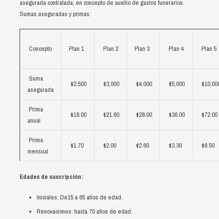
asegurada contratada, en concepto de auxilio de gastos funerarios.
Seguro colectivo con retorno de primas
Seguro dinero y valores
Sumas aseguradas y primas:
Canasta básica
Seguro de equipo electrónico
Concepto
Plan 1
Plan 2
Plan 3
Plan 4
Plan 5
Años dorados
Seguro quirúrgico
Suma
$2,500
$3,000
$4,000
$5,000
$10,00
asegurada
Prima
$18.00
$21.60
$28.00
$36.00
$72.00
anual
Prima
$1.70
$2.00
$2.60
$3.30
$6.50
mensual
Edades de suscripción:
Iniciales: De15 a 65 años de edad.
Renovaciones: hasta 70 años de edad.