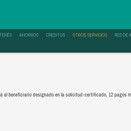
NTERÉS
AHORROS
CREDITOS
OTROS SERVICIOS
RED DE 
rá al beneficiario designado en la solicitud-certificado, 12 pago