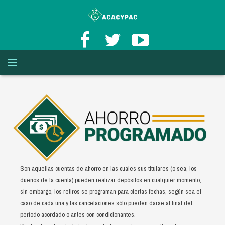
INICIO
AFILIACION Y BENEFICIOS
Misión y Visión
TASAS DE INTERÉS
Historia de ACACYPAC de RL
¿Cómo puedo asociarme?
AHORROS
Principios del cooperativismo
Afiliación
Son aquellas cuentas de ahorro en las cuales sus titulares (o sea, los
CREDITOS
Valores del cooperativismo
Cuenta de Aportaciones
Ahorro a la Vista
dueños de la cuenta) pueden realizar depósitos en cualquier momento,
sin embargo, los retiros se programan para ciertas fechas, según sea el
OTROS SERVICIOS
Beneficios de ser asociado de ACACYPAC de RL
Ahorro Programado
Lineas de Credito
Cuenta de Ahorros
caso de cada una y las cancelaciones sólo pueden darse al final del
período acordado o antes con condicionantes.