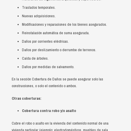
Seguro colectivo con retorno de primas
Seguro dinero y valores
Traslados temporales.
Nuevas adquisiciones.
Canasta básica
Seguro de equipo electrónico
Modificaciones y reparaciones de los bienes asegurados.
Años dorados
Reinstalación automática de suma asegurada.
Daños por corrientes eléctricas.
Seguro quirúrgico
Daños por deslizamiento o derrumbe de terrenos.
Caída de árboles.
Daños por medidas de salvamento.
En la sección Cobertura de Daños se puede asegurar solo las
construcciones, o solo el contenido o ambos.
Otras coberturas:
Cobertura contra robo y/o asalto
Cubre el robo o asalto en la vivienda del contenido normal de una
vivienda particular (ejemplo: electrodomésticos, muebles de sala,