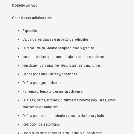
RED DE AGENCIAS
Derechos del asociado de ACACYPAC de RL
Ahorro a Plazo
Red Activa
Cuenta de Ahorro Infantil
Cuenta de Ahorro Escolar
Crédito Producción Agropecuaria
Incendio y/o rayo
GALERÍA DE IMÁGENES
Obligaciones de ser asociado de ACACYPAC de RL
Pagadurías y colecturías
Cuenta de Ahorro Infantil personalizada
Cuenta de Ahorro Navideño
Depósitos a Plazo Fijo
Crédito para Vivienda
Coberturas adicionales:
ACTUALIZACIÓN DE DATOS
Remesas familiares
2018
Cuenta de Ahorro Juvenil
Cuenta de Ahorro Progreso Sueño
Crédito para Consumo
Explosión.
Caída de aeronaves e impacto de vehículos.
Seguros
2019
Cuenta Mujer
Cuenta de Ahorro Progreso Platinum
Crédito para Comercio
Huracán, ciclón, vientos tempestuosos y granizo.
Cuenta Futuro
Seguros de vida
Incendio de bosques, monte bajo, praderas o malezas.
Inundación de aguas fluviales, lacustres o marítimas.
Seguros de daños
Seguro colectivo
Daños por aguas lluvias y/o servidas.
Daños por aguas potables.
Vida coop
Seguro de vehículo
Terremoto, temblor o erupción volcánica.
Seguridad familiar
Seguro de incendio
Huelgas, paros, motines, tumultos y alborotos populares, actos
maliciosos o vandálicos.
Repatriación y remesas
Seguro vivienda segura
Daños por desprendimiento y arrastre de tierra y lodo.
Mujer segura y Vive bien
Seguro garantía hipotecaria
Remoción de escombros.
Honorarios de ingenieros, arquitectos y supervisores.