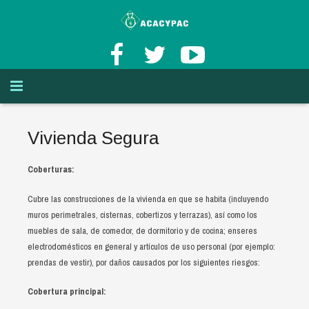
INICIO
Vivienda Segura
AFILIACION Y BENEFICIOS
Misión y Visión
Coberturas:
TASAS DE INTERÉS
Historia de ACACYPAC de RL
¿Cómo puedo asociarme?
Cubre las construcciones de la vivienda en que se habita (incluyendo
AHORROS
Principios del cooperativismo
Afiliación
muros perimetrales, cisternas, cobertizos y terrazas), así como los
muebles de sala, de comedor, de dormitorio y de cocina; enseres
CREDITOS
Valores del cooperativismo
Cuenta de Aportaciones
Ahorro a la Vista
electrodomésticos en general y artículos de uso personal (por ejemplo:
prendas de vestir), por daños causados por los siguientes riesgos:
OTROS SERVICIOS
Beneficios de ser asociado de ACACYPAC de RL
Ahorro Programado
Lineas de Credito
Cuenta de Ahorros
Cobertura principal: