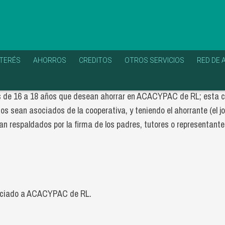
NTERÉS
AHORROS
CREDITOS
OTROS SERVICIOS
RED DE 
es de 16 a 18 años que desean ahorrar en ACACYPAC de RL; esta cu
s sean asociados de la cooperativa, y teniendo el ahorrante (el jov
 respaldados por la firma de los padres, tutores o representante 
asociado a ACACYPAC de RL.